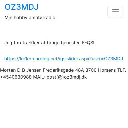
Skip
OZ3MDJ
to
content
Min hobby amatørradio
QSL KORT
Jeg foretrækker at bruge tjenesten E-QSL
https://kc1ero.hrdlog.net/iqslslider.aspx?user=OZ3MDJ
Morten D B Jensen Frederiksgade 48A 8700 Horsens TLF.
+4540630988 MAIL: post(@)oz3mdj.dk